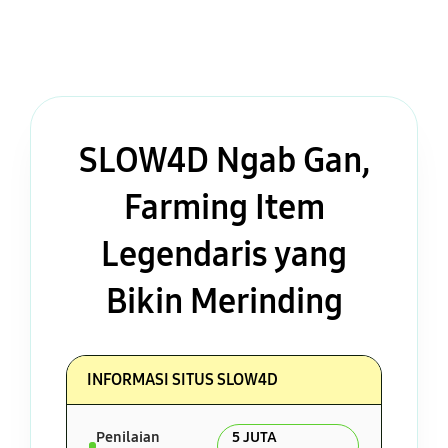
SLOW4D Ngab Gan,
Farming Item
Legendaris yang
Bikin Merinding
INFORMASI SITUS SLOW4D
Penilaian
5 JUTA