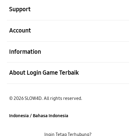
Support
Buka
Account
Buka
Information
Buka
About Login Game Terbaik
© 2026 SLOW4D. All rights reserved.
Indonesia / Bahasa Indonesia
Ingin Tetap Terhubung?