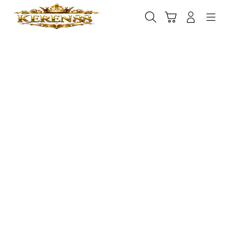
Skip
to
Cari
Troli
Login
Navigation
content