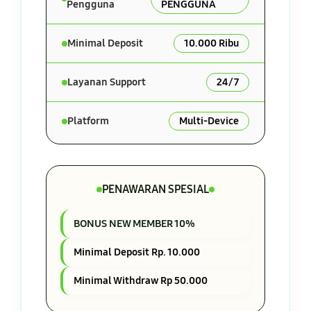
Pengguna
PENGGUNA
Minimal Deposit
10.000 Ribu
Layanan Support
24/7
Platform
Multi-Device
PENAWARAN SPESIAL
BONUS NEW MEMBER 10%
Minimal Deposit Rp. 10.000
Minimal Withdraw Rp 50.000