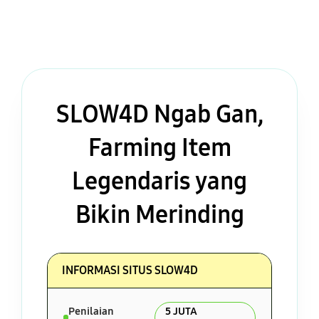
SLOW4D Ngab Gan,
Farming Item
Legendaris yang
Bikin Merinding
INFORMASI SITUS SLOW4D
Penilaian
5 JUTA