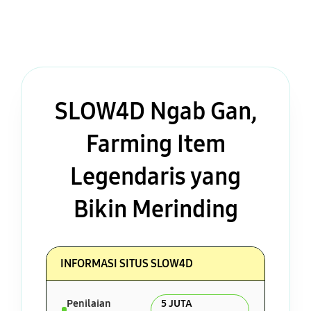
SLOW4D Ngab Gan,
Farming Item
Legendaris yang
Bikin Merinding
INFORMASI SITUS SLOW4D
Penilaian
5 JUTA