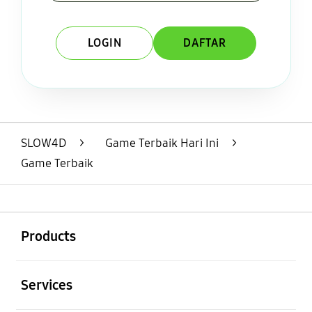
LOGIN
DAFTAR
Layer Popup Close
SLOW4D
>
Game Terbaik Hari Ini
>
Game Terbaik
Buka
Footer Navigation
Products
Buka
Services
Buka