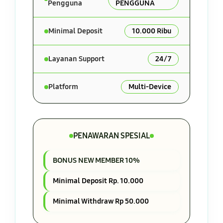
Pengguna
PENGGUNA
Minimal Deposit
10.000 Ribu
Layanan Support
24/7
Platform
Multi-Device
PENAWARAN SPESIAL
BONUS NEW MEMBER 10%
Minimal Deposit Rp. 10.000
Minimal Withdraw Rp 50.000