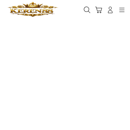
Skip
to
Cari
Troli
Login
Navigation
content