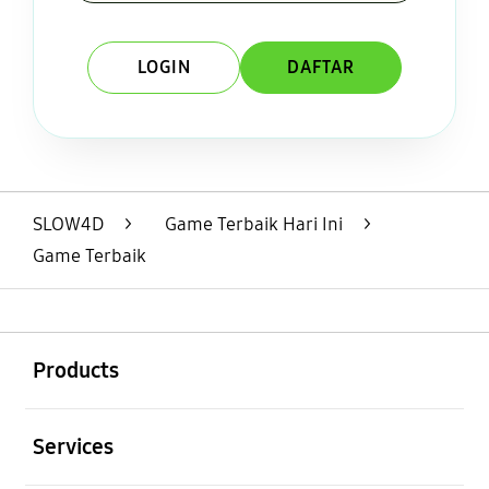
LOGIN
DAFTAR
Layer Popup Close
SLOW4D
>
Game Terbaik Hari Ini
>
Game Terbaik
Buka
Footer Navigation
Products
Buka
Services
Buka