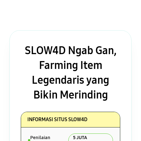
SLOW4D Ngab Gan,
Farming Item
Legendaris yang
Bikin Merinding
INFORMASI SITUS SLOW4D
Penilaian
5 JUTA