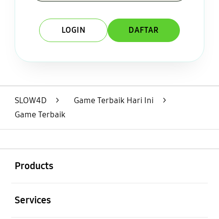
LOGIN
DAFTAR
Layer Popup Close
SLOW4D
>
Game Terbaik Hari Ini
>
Game Terbaik
Buka
Footer Navigation
Products
Buka
Services
Buka