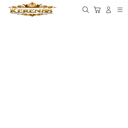
Skip
to
Cari
Troli
Login
Navigation
content