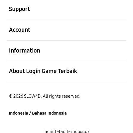
Support
Buka
Account
Buka
Information
Buka
About Login Game Terbaik
© 2026 SLOW4D. All rights reserved.
Indonesia / Bahasa Indonesia
Ingin Tetap Terhubung?