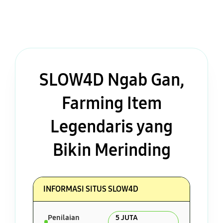
SLOW4D Ngab Gan,
Farming Item
Legendaris yang
Bikin Merinding
INFORMASI SITUS SLOW4D
Penilaian
5 JUTA