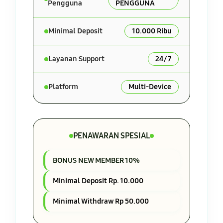
Pengguna
PENGGUNA
Minimal Deposit
10.000 Ribu
Layanan Support
24/7
Platform
Multi-Device
PENAWARAN SPESIAL
BONUS NEW MEMBER 10%
Minimal Deposit Rp. 10.000
Minimal Withdraw Rp 50.000