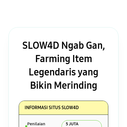
SLOW4D Ngab Gan,
Farming Item
Legendaris yang
Bikin Merinding
INFORMASI SITUS SLOW4D
Penilaian
5 JUTA