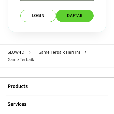
LOGIN
DAFTAR
Layer Popup Close
SLOW4D
>
Game Terbaik Hari Ini
>
Game Terbaik
Buka
Footer Navigation
Products
Buka
Services
Buka