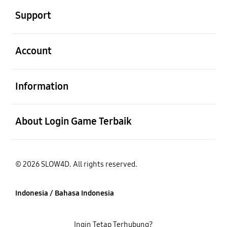
Support
Buka
Account
Buka
Information
Buka
About Login Game Terbaik
© 2026 SLOW4D. All rights reserved.
Indonesia / Bahasa Indonesia
Ingin Tetap Terhubung?