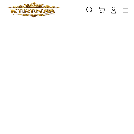
Skip
to
Cari
Troli
Login
Navigation
content