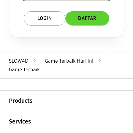
LOGIN
DAFTAR
Layer Popup Close
SLOW4D
>
Game Terbaik Hari Ini
>
Game Terbaik
Buka
Footer Navigation
Products
Buka
Services
Buka