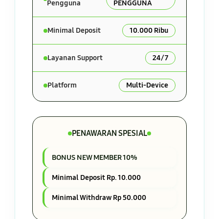
Pengguna
PENGGUNA
Minimal Deposit
10.000 Ribu
Layanan Support
24/7
Platform
Multi-Device
PENAWARAN SPESIAL
BONUS NEW MEMBER 10%
Minimal Deposit Rp. 10.000
Minimal Withdraw Rp 50.000