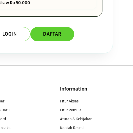
draw Rp 50.000
LOGIN
DAFTAR
Information
ber
Fitur Akses
n Baru
Fitur Pemula
ord
Aturan & Kebijakan
ansaksi
Kontak Resmi