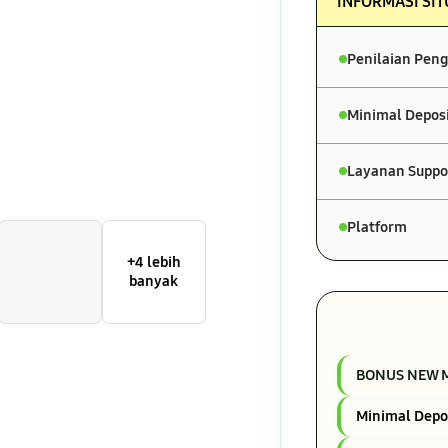
INFORMASI SI
Penilaian Pen
Minimal Depos
Layanan Suppo
Platform
+4 lebih
banyak
BONUS NEW 
Minimal Depos