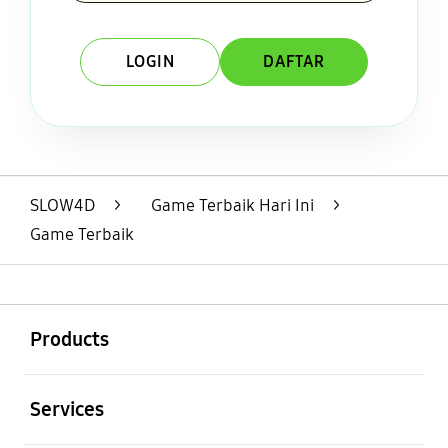
LOGIN
DAFTAR
Layer Popup Close
SLOW4D
>
Game Terbaik Hari Ini
>
Game Terbaik
Buka
Footer Navigation
Products
Buka
Services
Buka