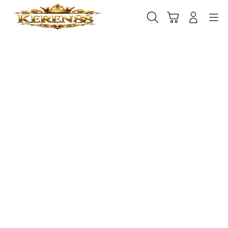
Skip
to
Cari
Troli
Login
Navigation
content