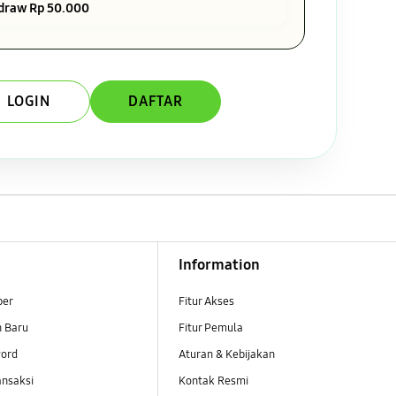
draw Rp 50.000
LOGIN
DAFTAR
Information
ber
Fitur Akses
n Baru
Fitur Pemula
ord
Aturan & Kebijakan
ansaksi
Kontak Resmi