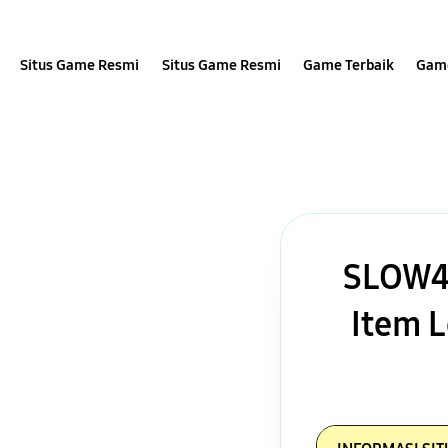
Situs Game Resmi
Situs Game Resmi
Game Terbaik
Game
SLOW4
Item L