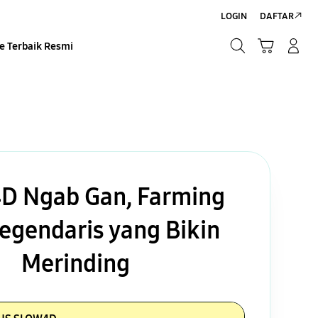
LOGIN
DAFTAR
Cari
Troli
Login/Sign-Up
 Terbaik Resmi
Cari
D Ngab Gan, Farming
egendaris yang Bikin
Merinding