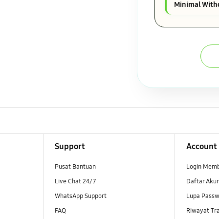
Minimal With
Support
Account
Pusat Bantuan
Login Mem
Live Chat 24/7
Daftar Aku
WhatsApp Support
Lupa Passw
FAQ
Riwayat Tr