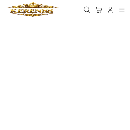
Skip
to
Cari
Troli
Login
Navigation
content