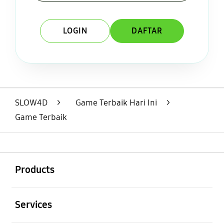
LOGIN
DAFTAR
Layer Popup Close
SLOW4D
>
Game Terbaik Hari Ini
>
Game Terbaik
Buka
Footer Navigation
Products
Buka
Services
Buka