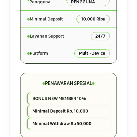
Pengguna
PENGGUNA
Minimal Deposit
10.000 Ribu
Layanan Support
24/7
Platform
Multi-Device
PENAWARAN SPESIAL
BONUS NEW MEMBER 10%
Minimal Deposit Rp. 10.000
Minimal Withdraw Rp 50.000