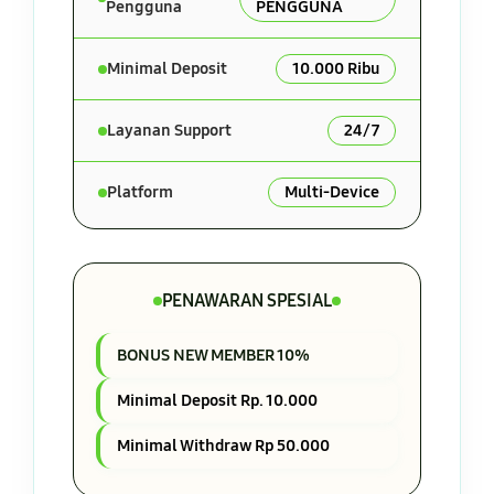
Pengguna
PENGGUNA
Minimal Deposit
10.000 Ribu
Layanan Support
24/7
Platform
Multi-Device
PENAWARAN SPESIAL
BONUS NEW MEMBER 10%
Minimal Deposit Rp. 10.000
Minimal Withdraw Rp 50.000