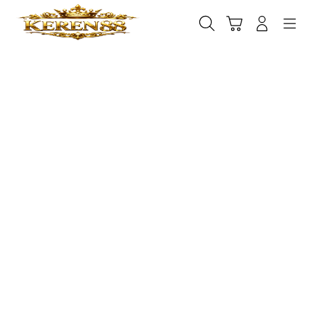
Skip
to
Cari
Troli
Login
Navigation
content