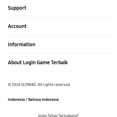
Support
Buka
Account
Buka
Information
Buka
About Login Game Terbaik
© 2026 SLOW4D. All rights reserved.
Indonesia / Bahasa Indonesia
Ingin Tetap Terhubung?