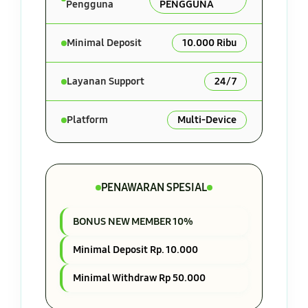
Pengguna
PENGGUNA
Minimal Deposit
10.000 Ribu
Layanan Support
24/7
Platform
Multi-Device
PENAWARAN SPESIAL
BONUS NEW MEMBER 10%
Minimal Deposit Rp. 10.000
Minimal Withdraw Rp 50.000